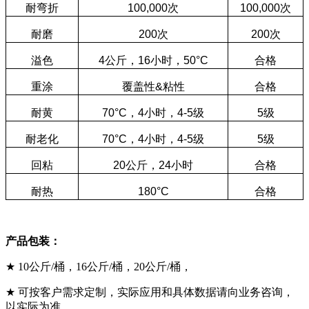
耐弯折
100,000
次
100,000
次
耐磨
200
次
200
次
溢色
4公斤，16小时，50°C
合格
重涂
覆盖性&粘性
合格
耐黄
70°C，4小时，4-5级
5级
耐老化
70°C
，
4
小时
，
4-5
级
5级
回粘
20
公斤
，
24
小时
合格
耐热
180°C
合格
产品包装：
★
10公斤/桶，16公斤/桶，20公斤/桶，
★
可按客户需求定制，实际应用和具体数据请向业务咨询，
以实际为准。