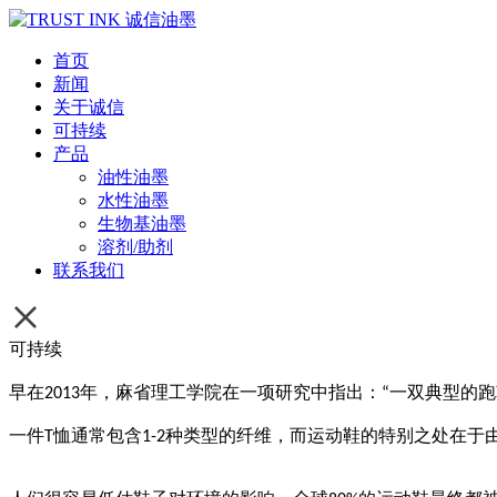
首页
新闻
关于诚信
可持续
产品
油性油墨
水性油墨
生物基油墨
溶剂/助剂
联系我们
可持续
早在
年，麻省理工学院在一项研究中指出：
一双典型的跑
2013
“
一件
恤通常包含
种类型的纤维，而运动鞋的特别之处在于
T
1-2