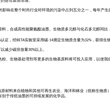
被扔进垃圾填埋场。
的影响在整个时尚行业对环境的污染中占到五分之一，每年产生
原料，合成高性能聚氨酯油墨。生物质多元醇与化石多元醇同比
认证，经
实验室采用碳
测定生物质含量为
，获得生
A
BETA
-14
32%
可以减少碳排放量
以上。
30%
色粉、生物基处理剂等更多的生物基原料将可投入应用，以使我
是指原材料来自植物和其他可再生农业、海洋和林业（统称生物质
有别于传统油墨的可持续发展的化学品。